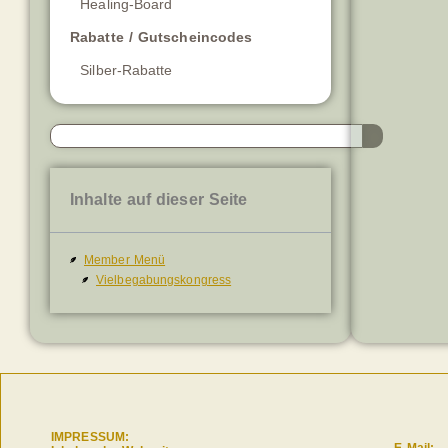
Healing-Board
Rabatte / Gutscheincodes
Silber-Rabatte
Inhalte auf dieser Seite
Member Menü
Vielbegabungskongress
IMPRESSUM:
E-Mail: