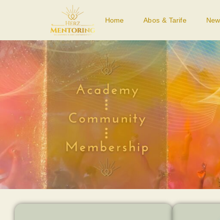
Home
Abos & Tarife
New