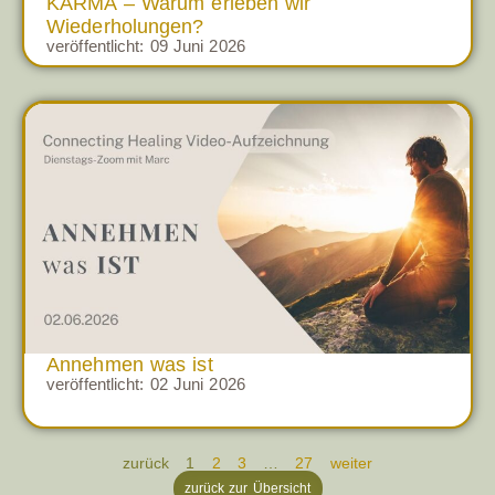
KARMA – Warum erleben wir
Wiederholungen?
veröffentlicht:
09 Juni 2026
Annehmen was ist
veröffentlicht:
02 Juni 2026
zurück
1
2
3
…
27
weiter
zurück zur Übersicht