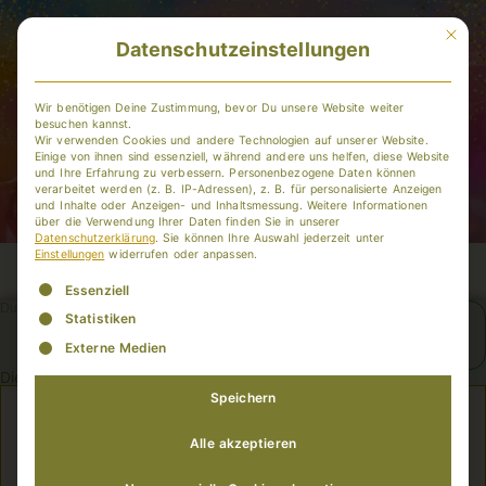
Mit dies
Datenschutzeinstellungen
Wir benötigen Deine Zustimmung, bevor Du unsere Website weiter
besuchen kannst.
Wir verwenden Cookies und andere Technologien auf unserer Website.
Einige von ihnen sind essenziell, während andere uns helfen, diese Website
und Ihre Erfahrung zu verbessern.
Personenbezogene Daten können
verarbeitet werden (z. B. IP-Adressen), z. B. für personalisierte Anzeigen
und Inhalte oder Anzeigen- und Inhaltsmessung.
Weitere Informationen
über die Verwendung Ihrer Daten finden Sie in unserer
Datenschutzerklärung
.
Sie können Ihre Auswahl jederzeit unter
Einstellungen
widerrufen oder anpassen.
Es folgt eine Liste der Service-Gruppen, für die eine Einwill
Essenziell
Du bist hier:
Statistiken
Rabatte /
Gutscheincodes
Externe Medien
Dies ist geschützter Inhalt für Gold-Mitglieder.
Speichern
Alle akzeptieren