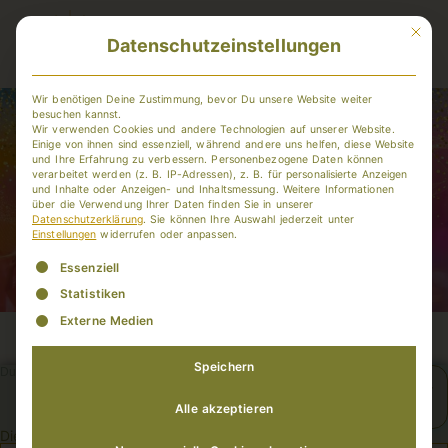
Mit dies
Datenschutzeinstellungen
Member-Login
Wir benötigen Deine Zustimmung, bevor Du unsere Website weiter
besuchen kannst.
Wir verwenden Cookies und andere Technologien auf unserer Website.
Einige von ihnen sind essenziell, während andere uns helfen, diese Website
und Ihre Erfahrung zu verbessern.
Personenbezogene Daten können
verarbeitet werden (z. B. IP-Adressen), z. B. für personalisierte Anzeigen
und Inhalte oder Anzeigen- und Inhaltsmessung.
Weitere Informationen
über die Verwendung Ihrer Daten finden Sie in unserer
Datenschutzerklärung
.
Sie können Ihre Auswahl jederzeit unter
Einstellungen
widerrufen oder anpassen.
Es folgt eine Liste der Service-Gruppen, für die eine Einwill
Essenziell
Statistiken
Externe Medien
Speichern
Du bist hier:
Gesund und glücklich-
Kongress
Alle akzeptieren
Dies ist geschützter Inhalt für Gold-Mitglieder.