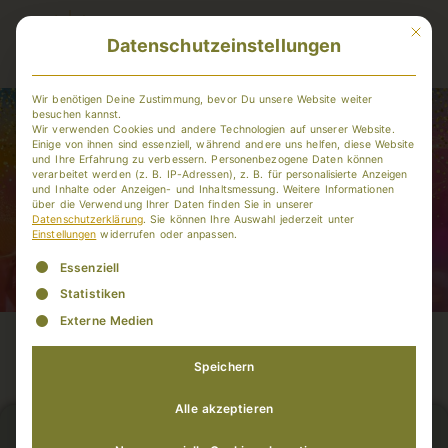
Mit dies
Datenschutzeinstellungen
Member-Login
Wir benötigen Deine Zustimmung, bevor Du unsere Website weiter
besuchen kannst.
Wir verwenden Cookies und andere Technologien auf unserer Website.
Einige von ihnen sind essenziell, während andere uns helfen, diese Website
und Ihre Erfahrung zu verbessern.
Personenbezogene Daten können
verarbeitet werden (z. B. IP-Adressen), z. B. für personalisierte Anzeigen
und Inhalte oder Anzeigen- und Inhaltsmessung.
Weitere Informationen
über die Verwendung Ihrer Daten finden Sie in unserer
Datenschutzerklärung
.
Sie können Ihre Auswahl jederzeit unter
Einstellungen
widerrufen oder anpassen.
Es folgt eine Liste der Service-Gruppen, für die eine Einwill
Essenziell
Statistiken
Externe Medien
Speichern
Alle akzeptieren
Du bist hier: