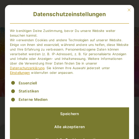
Mit dies
Datenschutzeinstellungen
Member-Login
Wir benötigen Deine Zustimmung, bevor Du unsere Website weiter
besuchen kannst.
Wir verwenden Cookies und andere Technologien auf unserer Website.
Einige von ihnen sind essenziell, während andere uns helfen, diese Website
und Ihre Erfahrung zu verbessern.
Personenbezogene Daten können
verarbeitet werden (z. B. IP-Adressen), z. B. für personalisierte Anzeigen
und Inhalte oder Anzeigen- und Inhaltsmessung.
Weitere Informationen
über die Verwendung Ihrer Daten finden Sie in unserer
Datenschutzerklärung
.
Sie können Ihre Auswahl jederzeit unter
Einstellungen
widerrufen oder anpassen.
Es folgt eine Liste der Service-Gruppen, für die eine Einwill
Essenziell
Statistiken
Externe Medien
Speichern
Alle akzeptieren
Du bist hier: