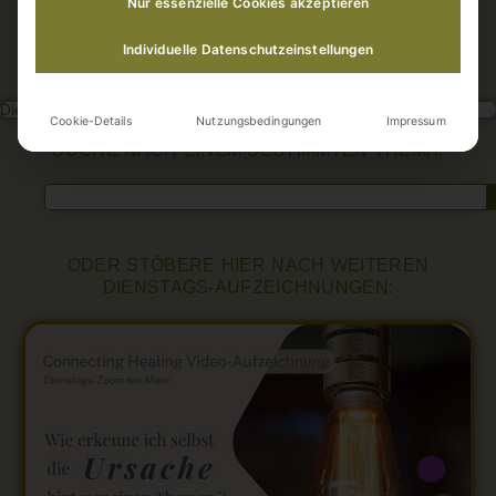
Aushalten – nicht
Nur essenzielle Cookies akzeptieren
wissen, wie es
weitergeht
Individuelle Datenschutzeinstellungen
Dies ist geschützter Inhalt für Gold-Mitglieder.
Cookie-Details
Nutzungsbedingungen
Impressum
SUCHE NACH EINEM BESTIMMTEN THEMA:
ODER STÖBERE HIER NACH WEITEREN
DIENSTAGS-AUFZEICHNUNGEN: