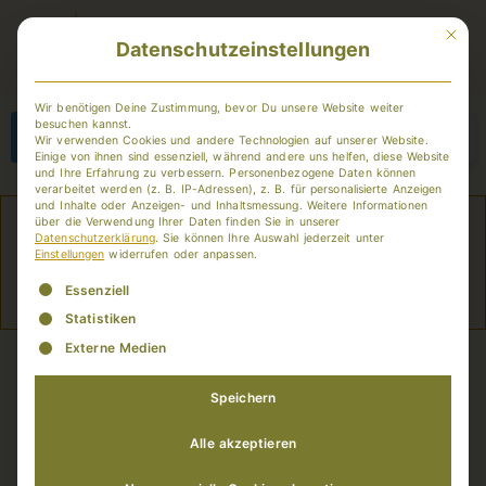
Mit dies
Datenschutzeinstellungen
Member-Login
Wir benötigen Deine Zustimmung, bevor Du unsere Website weiter
besuchen kannst.
Anmelden
Wir verwenden Cookies und andere Technologien auf unserer Website.
Einige von ihnen sind essenziell, während andere uns helfen, diese Website
und Ihre Erfahrung zu verbessern.
Personenbezogene Daten können
ALTERNATIVE:
verarbeitet werden (z. B. IP-Adressen), z. B. für personalisierte Anzeigen
und Inhalte oder Anzeigen- und Inhaltsmessung.
Weitere Informationen
über die Verwendung Ihrer Daten finden Sie in unserer
Datenschutzerklärung
.
Sie können Ihre Auswahl jederzeit unter
Einstellungen
widerrufen oder anpassen.
Es folgt eine Liste der Service-Gruppen, für die eine Einwill
Essenziell
Statistiken
Externe Medien
Speichern
Alle akzeptieren